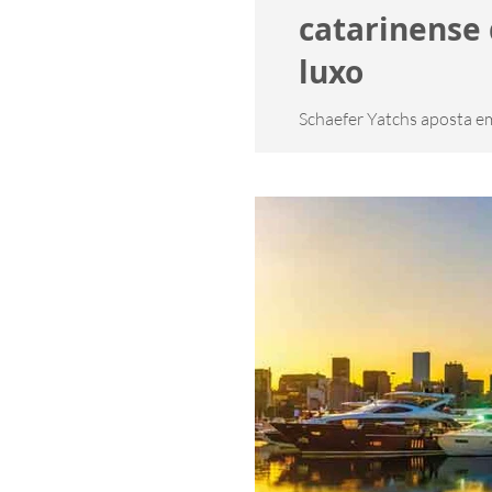
catarinense 
luxo
Schaefer Yatchs aposta e
destaca quando o assunto