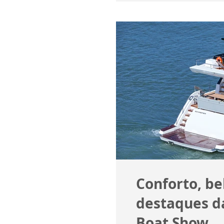
Conforto, b
destaques da
Boat Show