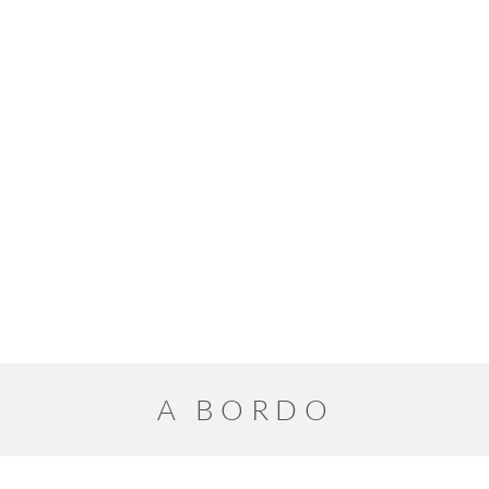
A BORDO