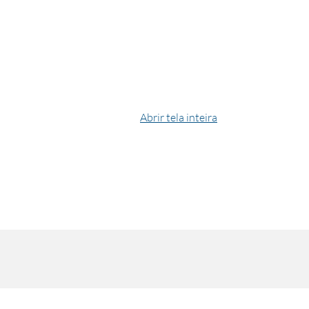
Abrir tela inteira