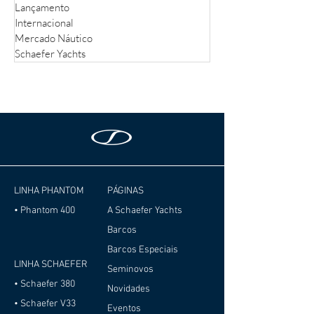
Lançamento
Internacional
Mercado Náutico
Schaefer Yachts
LINHA PHANTOM
PÁGINAS
• Phantom 400
A Schaefer Yachts
Barcos
Barcos Especiais
LINHA SCHAEFER
Seminovos
• Schaefer 380
Novidades
• Schaefer V33
Eventos