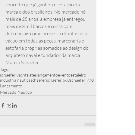
conceito que já ganhou o coração da 
marca e dos brasileiros. No mercado há 
mais de 25 anos, a empresa já entregou 
mais de 3 mil barcos e conta com 
diferenciais como processo de infusão a 
vácuo em todas as peças, marcenaria e 
estofaria próprias somados ao design do 
arquiteto naval e fundador da marca 
Marcio Schaefer.
Tags:
schaefer yachts
iates
lançamento
evento
estaleiro
industria nautica
schaefer
schaefer 660
schaefer 770
Lançamento
Mercado Náutico