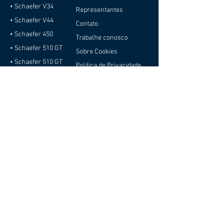
• Schaefer V34
Representantes
• Schaefer V44
Contato
• Schaefer 450
Trabalhe conosco
• Schaefer 510 GT
Sobre Cookies
• Schaefer 510 GT
Política de Privacidade
Pininfarina
Relatório de
• Schaefer 510 GT
Transparência e
Sport
Igualdade Salarial
• Schaefer 510 Sport
Pininfarina
• Schaefer 600
• Schaefer 660
• Schaefer 770
• Schaefer 26M