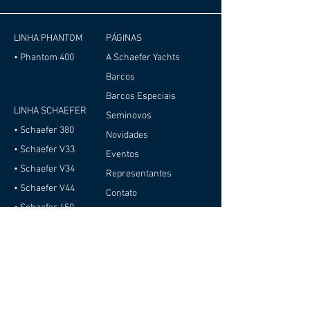
LINHA PHANTOM
PÁGINAS
• Phantom 400
A Schaefer Yachts
Barcos
Barcos Especiais
LINHA SCHAEFER
Seminovos
• Schaefer 380
Novidades
• Schaefer V33
Eventos
• Schaefer V34
Representantes
• Schaefer V44
Contato
• Schaefer 450
Trabalhe conosco
• Schaefer 510 GT
Sobre Cookies
• Schaefer 510 GT
Política de Privacidade
Pininfarina
Relatório de
• Schaefer 510 GT
Transparência e
Sport
Igualdade Salarial