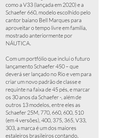
como a V33 (lançada em 2020) e a 
Schaefer 660, modelo escolhido pelo 
cantor baiano Bell Marques para 
aproveitar o tempo livre em família, 
mostrado anteriormente por 
NÁUTICA.
Com um portfólio que inclui o futuro 
lançamento Schaefer 450 – que 
deverá ser lançado no Rio e vem para 
criar um novo padrão de classe e 
requinte na faixa de 45 pés, e marcar 
os 30 anos da Schaefer -, além de 
outros 13 modelos, entre eles as 
Schaefer 25M, 770, 660, 600, 510 
(em 4 versões), 400, 375, 365, V33, 
303, a marca é um dos maiores 
estaleiros brasileiros contando, 