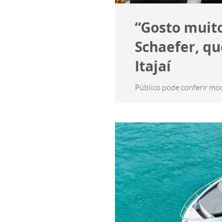
“Gosto muito
Schaefer, qu
Itajaí
Público pode conferir mod
Revista Náutica- 06/07/20