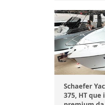
Schaefer Ya
375, HT que 
premium da