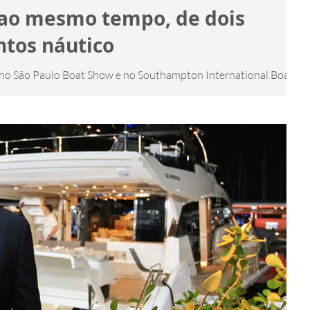
, ao mesmo tempo, de dois
ntos náutico
 no São Paulo Boat Show e no Southampton International Boat
na - 21/09/2023 Com 30 anos...