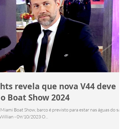
hts revela que nova V44 deve
io Boat Show 2024
Miami Boat Show, barco é previsto para estar nas águas do salão
 Willian - 09/10/2023 O...