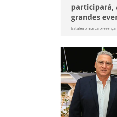
participará
grandes eve
Estaleiro marca presença
Show. Por: Bárbara Matta