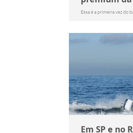
Essa é a primeira vez do 
de setembro Por: Gilberto 
Em SP e no R