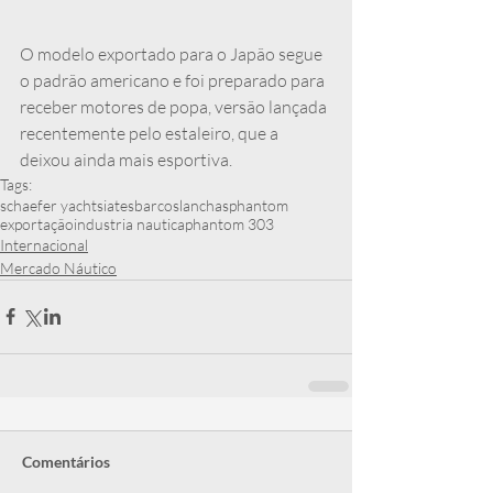
O modelo exportado para o Japão segue 
o padrão americano e foi preparado para 
receber motores de popa, versão lançada 
recentemente pelo estaleiro, que a 
deixou ainda mais esportiva.
Tags:
schaefer yachts
iates
barcos
lanchas
phantom
exportação
industria nautica
phantom 303
Internacional
Mercado Náutico
Comentários