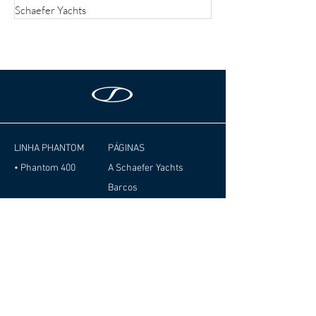
Schaefer Yachts
LINHA PHANTOM
PÁGINAS
• Phantom 400
A Schaefer Yachts
Barcos
Barcos Especiais
LINHA SCHAEFER
Seminovos
• Schaefer 380
Novidades
• Schaefer V33
Eventos
• Schaefer V34
Representantes
• Schaefer V44
Contato