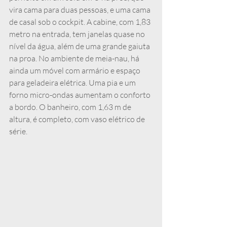
vira cama para duas pessoas, e uma cama 
de casal sob o cockpit. A cabine, com 1,83 
metro na entrada, tem janelas quase no 
nível da água, além de uma grande gaiuta 
na proa. No ambiente de meia-nau, há 
ainda um móvel com armário e espaço 
para geladeira elétrica. Uma pia e um 
forno micro-ondas aumentam o conforto 
a bordo. O banheiro, com 1,63 m de 
altura, é completo, com vaso elétrico de 
série.