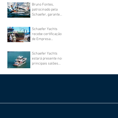
Florianópolis
Bruno Fontes,
patrocinado pela
Schaefer, garante
vaga do Brasil na
vela nas Olimpíadas
Schaefer Yachts
recebe certificação
de Empresa
Estratégica de
Defesa
Schaefer Yachts
estará presente nos
principais salões
náuticos do mundo