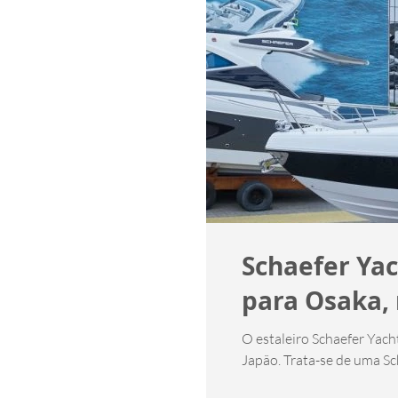
Schaefer Yac
para Osaka, 
O estaleiro Schaefer Yachts exportou sua primeira lancha para o outro lado do mu