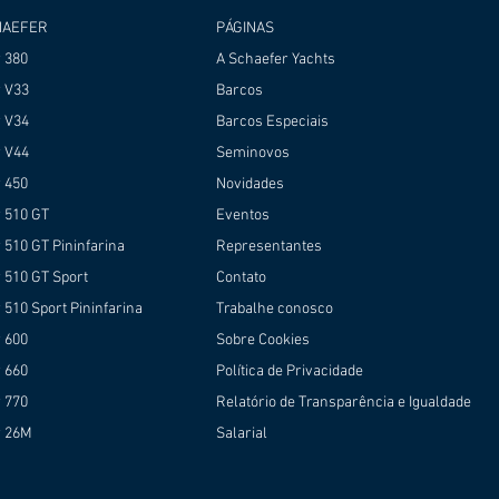
HAEFER
PÁGINAS
r 380
A Schaefer Yachts
r V33
Barcos
r V34
Barcos Especiais
r V44
Seminovos
r 450
Novidades
r 510 GT
Eventos
 510 GT Pininfarina
Representantes
 510 GT Sport
Contato
 510 Sport Pininfarina
Trabalhe conosco
r 600
Sobre Cookies
r 660
Política de Privacidade
r 770
Relatório de Transparência e Igualdade
r 26M
Salarial