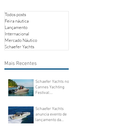
Todos posts
Feira náutica
Lançamento
Internacional
Mercado Náutico
Schaefer Yachts
Mais Recentes
Schaefer Yachts no
Cannes Yachting
Festival:
sofisticação
brasileira
Schaefer Yachts
navegando por
anuncia evento de
águas europeias
lançamento da
lancha V44 em