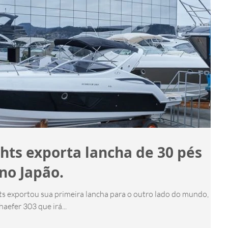
hts exporta lancha de 30 pés
no Japão.
ndo, no
Japão. Trata-se de uma Schaefer 303 que irá...