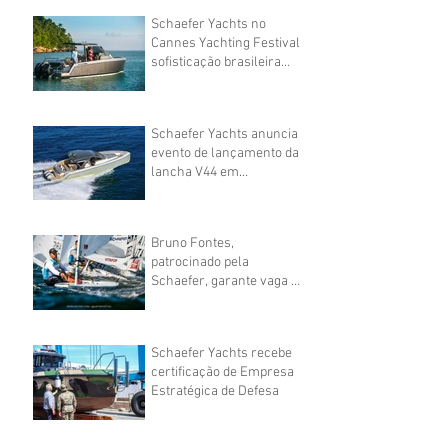
Schaefer Yachts no
Cannes Yachting Festival:
sofisticação brasileira
navegando por águas
europeias
Schaefer Yachts anuncia
evento de lançamento da
lancha V44 em
Florianópolis
Bruno Fontes,
patrocinado pela
Schaefer, garante vaga do
Brasil na vela nas
Olimpíadas
Schaefer Yachts recebe
certificação de Empresa
Estratégica de Defesa