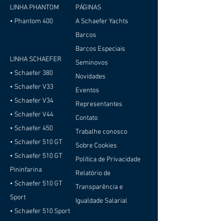
LINHA PHANTOM
PÁGINAS
• Phantom 400
A Schaefer Yachts
Barcos
Barcos Especiais
LINHA SCHAEFER
Seminovos
• Schaefer 380
Novidades
• Schaefer V33
Eventos
• Schaefer V34
Representantes
• Schaefer V44
Contato
• Schaefer 450
Trabalhe conosco
• Schaefer 510 GT
Sobre Cookies
• Schaefer 510 GT
Política de Privacidade
Pininfarina
Relatório de
• Schaefer 510 GT
Transparência e
Sport
Igualdade Salarial
• Schaefer 510 Sport