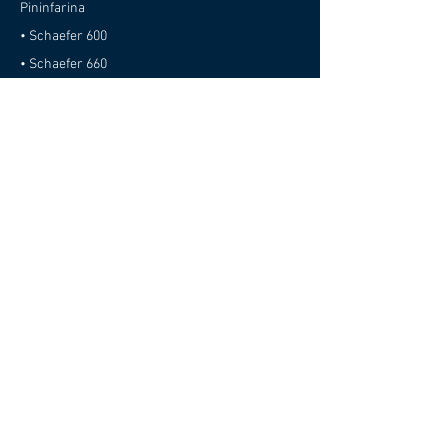
Pininfarina
• Schaefer 600
• Schaefer 660
• Schaefer 770
• Schaefer 26M
Conecte-se com a Schaefer Yachts
Assine nossa Newsletter