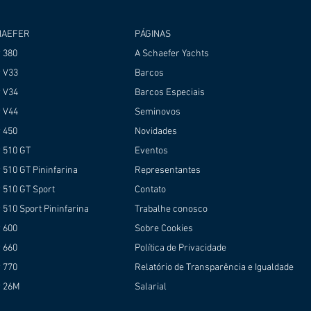
HAEFER
PÁGINAS
r 380
A Schaefer Yachts
r V33
Barcos
r V34
Barcos Especiais
r V44
Seminovos
r 450
Novidades
r 510 GT
Eventos
 510 GT Pininfarina
Representantes
 510 GT Sport
Contato
 510 Sport Pininfarina
Trabalhe conosco
r 600
Sobre Cookies
r 660
Política de Privacidade
r 770
Relatório de Transparência e Igualdade
r 26M
Salarial