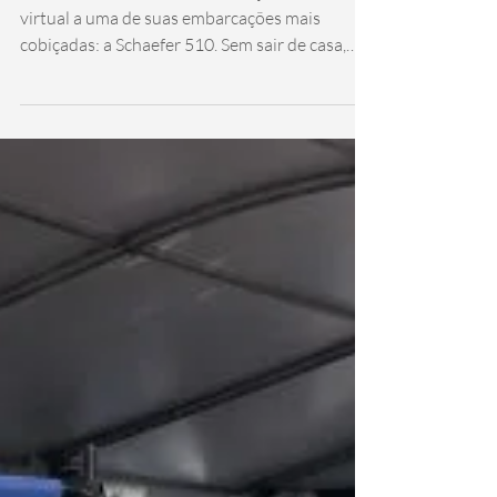
virtual a uma de suas embarcações mais
cobiçadas: a Schaefer 510. Sem sair de casa,
sob...