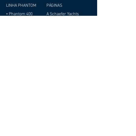
LINHA PHANTOM
PÁGINAS
• Phantom 400
A Schaefer Yachts
Barcos
Barcos Especiais
LINHA SCHAEFER
Seminovos
• Schaefer 380
Novidades
• Schaefer V33
Eventos
• Schaefer V34
Representantes
• Schaefer V44
Contato
• Schaefer 450
Trabalhe conosco
• Schaefer 510 GT
Sobre Cookies
• Schaefer 510 GT
Política de Privacidade
Pininfarina
Relatório de
• Schaefer 510 GT
Transparência e
Sport