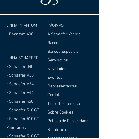
LINHA PHANTOM
PÁGINAS
• Phantom 400
A Schaefer Yachts
Barcos
Barcos Especiais
LINHA SCHAEFER
Seminovos
• Schaefer 380
Novidades
• Schaefer V33
Eventos
• Schaefer V34
Representantes
• Schaefer V44
Contato
• Schaefer 450
Trabalhe conosco
• Schaefer 510 GT
Sobre Cookies
• Schaefer 510 GT
Política de Privacidade
Pininfarina
Relatório de
• Schaefer 510 GT
Transparência e