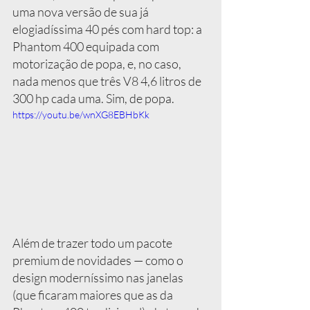
uma nova versão de sua já 
elogiadíssima 40 pés com hard top: a 
Phantom 400 equipada com 
motorização de popa, e, no caso, 
nada menos que três V8 4,6 litros de 
300 hp cada uma. Sim, de popa.
https://youtu.be/wnXG8EBHbKk
Além de trazer todo um pacote 
premium de novidades — como o 
design moderníssimo nas janelas 
(que ficaram maiores que as da 