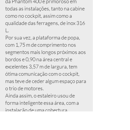
da Phantom 400 é primoroso em 
todas as instalações, tanto na cabine 
como no cockpit, assim como a 
qualidade das ferragens, de inox 316 
L.
Por sua vez, a plataforma de popa, 
com 1,75 m de comprimento nos 
segmentos mais longos próximos aos 
bordos e 0,90 na área central e 
excelentes 3,57 m de largura, tem 
ótima comunicação com o cockpit, 
mas teve de ceder algum espaço para 
o trio de motores.
Ainda assim, o estaleiro usou de 
forma inteligente essa área, com a 
instalação de uma cobertura 
estendida que permite usufruir 
confortavelmente do espaço 