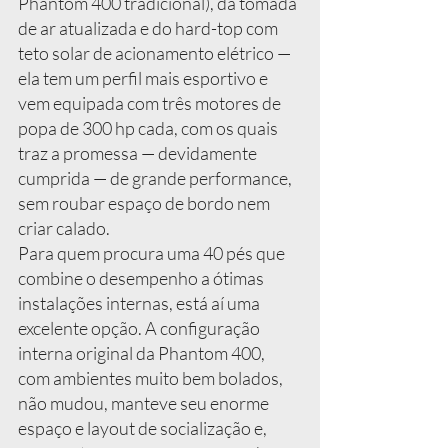
Phantom 400 tradicional), da tomada 
de ar atualizada e do hard-top com 
teto solar de acionamento elétrico — 
ela tem um perfil mais esportivo e 
vem equipada com três motores de 
popa de 300 hp cada, com os quais 
traz a promessa — devidamente 
cumprida — de grande performance, 
sem roubar espaço de bordo nem 
criar calado.
Para quem procura uma 40 pés que 
combine o desempenho a ótimas 
instalações internas, está aí uma 
excelente opção. A configuração 
interna original da Phantom 400, 
com ambientes muito bem bolados, 
não mudou, manteve seu enorme 
espaço e layout de socialização e, 