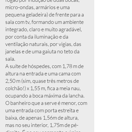
micro-ondas, armários e uma 
pequena geladeira) de frente para a 
sala com tv, formando um ambiente 
integrado, claro e muito agradável, 
por conta da iluminação e da 
ventilação naturais, por vigias, das 
janelas e de uma gaiuta no teto da 
sala.
A suíte de hóspedes, com 1,78 m de 
altura na entrada e uma cama com 
2,50 m (sim, quase três metros de 
colchão!) x 1,55 m, fica a meia nau, 
ocupando a boca máxima da lancha. 
O banheiro que a serve é menor, com 
uma entrada com porta estreita e 
baixa, de apenas 1,56m de altura, 
mas no seu interior, 1,75m de pé-