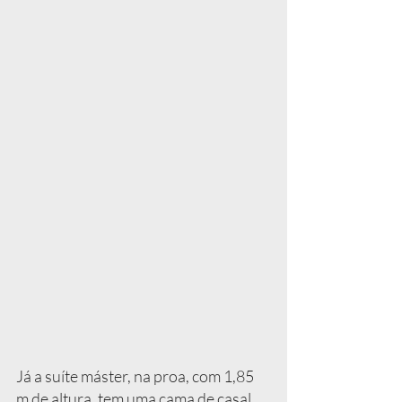
Já a suíte máster, na proa, com 1,85 
m de altura, tem uma cama de casal 