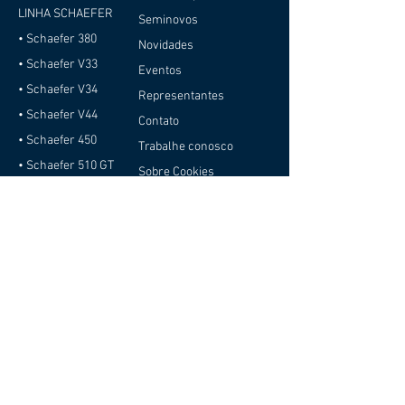
LINHA SCHAEFER
Seminovos
• Schaefer 380
Novidades
• Schaefer V33
Eventos
• Schaefer V34
Representantes
• Schaefer V44
Contato
• Schaefer 450
Trabalhe conosco
• Schaefer 510 GT
Sobre Cookies
• Schaefer 510 GT
Política de Privacidade
Pininfarina
Relatório de
• Schaefer 510 GT
Transparência e
Sport
Igualdade Salarial
• Schaefer 510 Sport
Pininfarina
• Schaefer 600
• Schaefer 660
• Schaefer 770